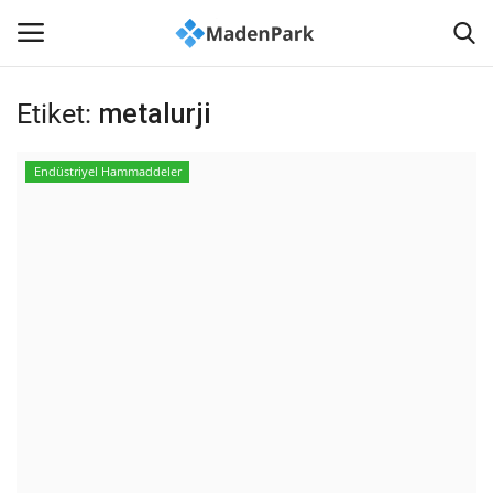
Etiket:
metalurji
Anasayfa
Endüstriyel Hammaddeler
İLETİŞİM
Haberler
Madenlerimiz
Sağlık
Madencilik Kültürü
Akademi-Bilim