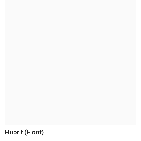
Videolar
Üye Firmalar
Galeri
Fluorit (Florit)